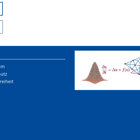
um
hutz
reiheit