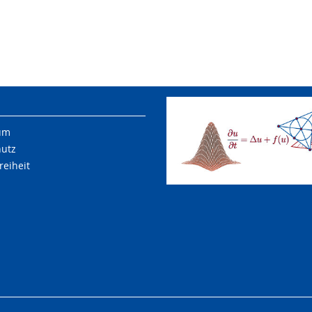
um
hutz
reiheit