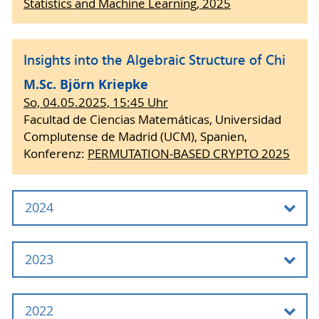
Statistics and Machine Learning, 2025
Assistant Professor
(University of South Florida)
Insights into the Algebraic Structure of Chi
Max Schulz
M.Sc. Björn Kriepke
So, 04.05.2025, 15:45 Uhr
Facultad de Ciencias Matemáticas, Universidad
Complutense de Madrid (UCM), Spanien,
Konferenz:
PERMUTATION-BASED CRYPTO 2025
2024
Rational transformations that are never
2023
irreducible
M.Sc. Max Schulz
The factorization of X^n-a and f(X^n)
2022