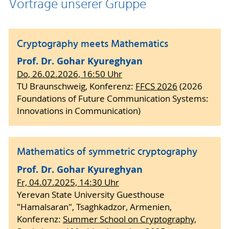
Vorträge unserer Gruppe
Daniel Gerike
Determining the Cycle Structure of
Permutation Polynomials of
Cryptography meets Mathematics
Shape X^t+γTr(X^k)
Prof. Dr. Gohar Kyureghyan
Do, 26.02.2026, 16:50 Uhr
TU Braunschweig, Konferenz:
FFCS 2026
(2026
Anna-Maurin Graner
Foundations of Future Communication Systems:
Irreducible polynomials over finite fields for
Innovations in Communication)
coding and cryptography
Webseite
Mathematics of symmetric cryptography
Prof. Dr. Gohar Kyureghyan
Lukas Kölsch
Fr, 04.07.2025, 14:30 Uhr
Yerevan State University Guesthouse
Mathematical aspects of the design and
"Hamalsaran", Tsaghkadzor, Armenien,
security of block ciphers
Konferenz:
Summer School on Cryptography,