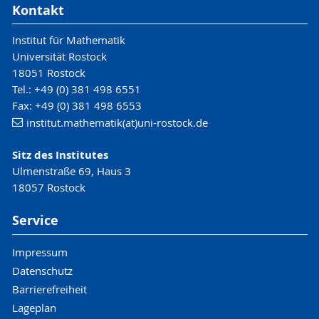
Kontakt
Bücher und Arbeitshefte
Arbeitshefte Klassestufe 9
Klassenzuordnung
Abiturvorbereitung
Bücher Sekundarstufe I
Institut für Mathematik
Abiturprüfungen
Analysis
Universität Rostock
Analysis (Hochschule)
18051 Rostock
Höhere Mathematik
Tel.: +49 (0) 381 498 6551
Fax: +49 (0) 381 498 6553
Lineare Algebra und analystische
institut.mathematik(at)uni-rostock.de
Geometrie
Stochastik
Sitz des Institutes
Stochastik (Hochschule)
Ulmenstraße 69, Haus 3
Taschenrechner
18057 Rostock
Elementarmathematik
Geometrie
Service
Zahlen und Mengen
Logik
Impressum
Geschichte der Mathematik
Datenschutz
Mathematik der Praxis
Barrierefreiheit
Biografien
Lageplan