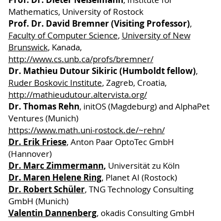
, Institute for
Mathematics, University of Rostock
Prof. Dr. David Bremner (Visiting Professor)
,
Faculty of Computer Science
,
University of New
Brunswick
, Kanada,
http://www.cs.unb.ca/profs/bremner/
Dr. Mathieu Dutour Sikiric (Humboldt fellow)
,
Ruder Boskovic Institute
, Zagreb, Croatia,
http://mathieudutour.altervista.org/
Dr. Thomas Rehn
, initOS (Magdeburg) and AlphaPet
Ventures (Munich)
https://www.math.uni-rostock.de/~rehn/
Dr. Erik Friese
, Anton Paar OptoTec GmbH
(Hannover)
Dr. Marc Zimmermann
,
Universität zu Köln
Dr. Maren Helene Ring
, Planet AI (Rostock)
Dr. Robert Schüler
, TNG Technology Consulting
GmbH (Munich)
Valentin Dannenberg
, okadis Consulting GmbH