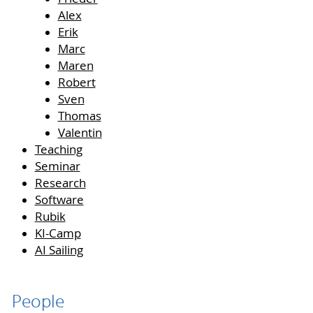
Alex
Erik
Marc
Maren
Robert
Sven
Thomas
Valentin
Teaching
Seminar
Research
Software
Rubik
KI-Camp
AI Sailing
People