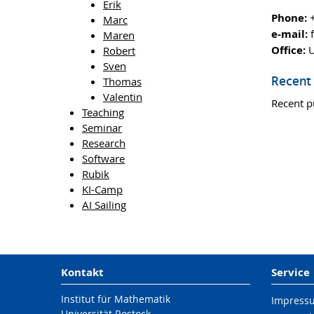
Erik
Phone:
+
Marc
e-mail:
f
Maren
Office:
U
Robert
Sven
Recent 
Thomas
Valentin
Recent p
Teaching
Seminar
Research
Software
Rubik
KI-Camp
AI Sailing
Kontakt
Service
Institut für Mathematik
Impress
Universität Rostock