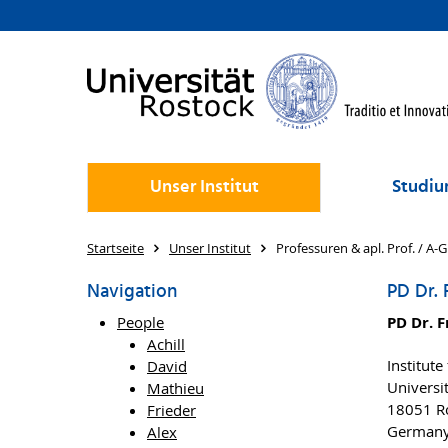
Unser Institut
Studiu
Startseite
Unser Institut
Professuren & apl. Prof. / A-G
Navigation
PD Dr. 
People
PD Dr. F
Achill
Institut
David
Universi
Mathieu
18051 R
Frieder
German
Alex