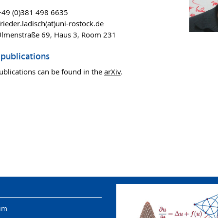
49 (0)381 498 6635
rieder.ladisch(at)uni-rostock.de
lmenstraße 69, Haus 3, Room 231
publications
ublications can be found in the
arXiv
.
um