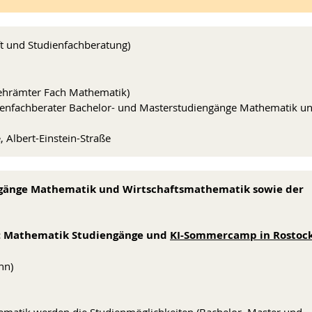
ft und Studienfachberatung)
ehrämter Fach Mathematik)
fachberater Bachelor- und Masterstudiengänge Mathematik u
Albert-Einstein-Straße
ngänge Mathematik und Wirtschaftsmathematik sowie der
er: Mathematik Studiengänge und
KI-Sommercamp in Rostoc
nn)
thematik werden die Studienmöglichkeiten (Bachelor, Master und