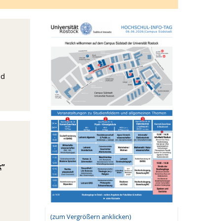
nd
k
”
(zum Vergrößern anklicken)