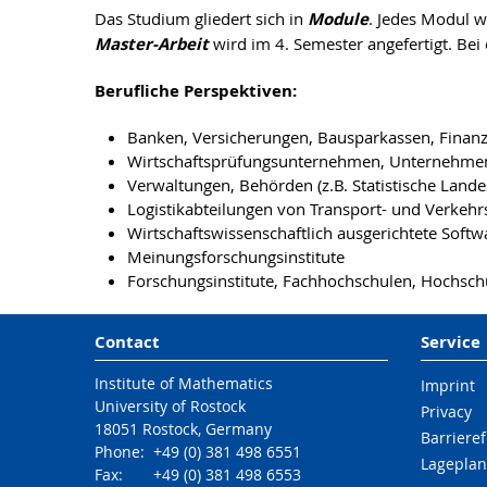
Das Studium gliedert sich in
Module
. Jedes Modul w
Master-Arbeit
wird im 4. Semester angefertigt. Be
Berufliche Perspektiven:
Banken, Versicherungen, Bausparkassen, Finan
Wirtschaftsprüfungsunternehmen, Unternehme
Verwaltungen, Behörden (z.B. Statistische Land
Logistikabteilungen von Transport- und Verkehrsb
Wirtschaftswissenschaftlich ausgerichtete Soft
Meinungsforschungsinstitute
Forschungsinstitute, Fachhochschulen, Hochschu
Contact
Service
Institute of Mathematics
Imprint
University of Rostock
Privacy
18051 Rostock, Germany
Barrieref
Phone: +49 (0) 381 498 6551
Lageplan
Fax: +49 (0) 381 498 6553