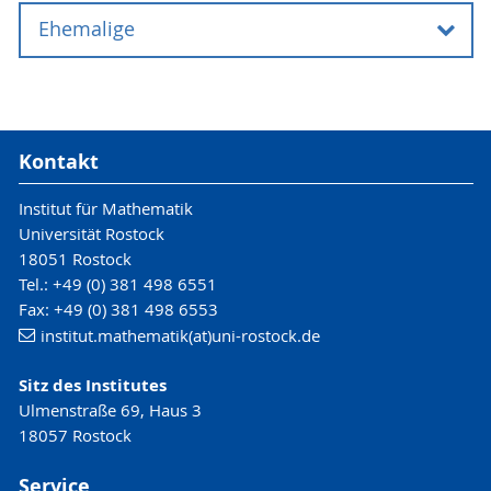
Ehemalige
Professoren
Prof. Dr. Konrad Engel
konrad.engel
@uni-rostock
.de
Kontakt
apl. Prof. Dr. Roger Labahn
Institut für Mathematik
roger.labahn
@uni-rostock
.de
Universität Rostock
18051 Rostock
Vertretungen
Tel.: +49 (0) 381 498 6551
Fax: +49 (0) 381 498 6553
Dr. Matthias Schymura
institut.mathematik(at)uni-rostock.de
matthias.schymura
@uni-rostock
.de
Sitz des Institutes
Dr. Marc Christian Zimmermann
Ulmenstraße 69, Haus 3
marc.christian.zimmermann
@gmail
.com
18057 Rostock
Mitarbeiter
Service