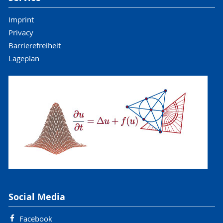
Dr. Konrad Sperfeld
Imprint
konrad.sperfeld
@planet-ai
.de
Privacy
Jochen Zöllner, M.Sc.
Barrierefreiheit
jochen.zoellner@planet-ai.de
Lageplan
Johannes Michael, M.Sc.
johannes.michael
@uni-rostock
.de
Max Weidemann, M.Sc.
max.weidemann
@planet-ai
.de
Bastian Laasch, M.Sc.
Marko Blatzheim, Ph.D.
Social Media
Dipl.-Math. Gundram Leifert
gundram.leifert
@planet-ai
.de
Facebook