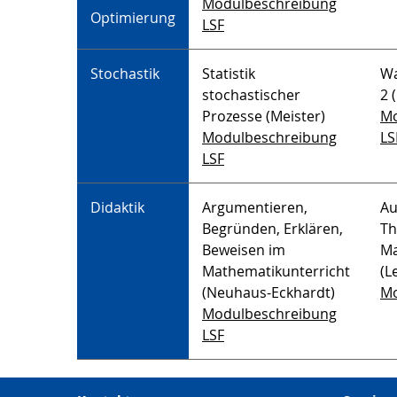
Modulbeschreibung
Optimierung
LSF
Stochastik
Statistik
Wa
stochastischer
2 
Prozesse (Meister)
Mo
Modulbeschreibung
LS
LSF
Didaktik
Argumentieren,
Au
Begründen, Erklären,
Th
Beweisen im
Ma
Mathematikunterricht
(L
(Neuhaus-Eckhardt)
Mo
Modulbeschreibung
LSF