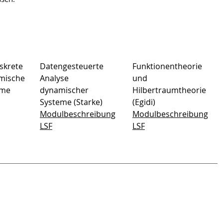
iskrete
Datengesteuerte
Funktionentheorie
mische
Analyse
und
eme
dynamischer
Hilbertraumtheorie
Systeme (Starke)
(Egidi)
Modulbeschreibung
Modulbeschreibung
LSF
LSF