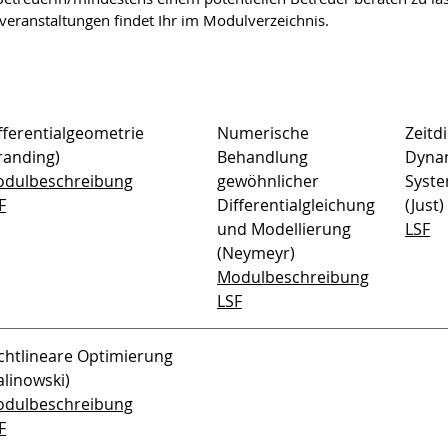
eranstaltungen findet Ihr im Modulverzeichnis.
fferentialgeometrie
Numerische
Zeitd
randing)
Behandlung
Dyna
dulbeschreibung
gewöhnlicher
Syst
F
Differentialgleichung
(Just)
und Modellierung
LSF
(Neymeyr)
Modulbeschreibung
LSF
chtlineare Optimierung
alinowski)
dulbeschreibung
F