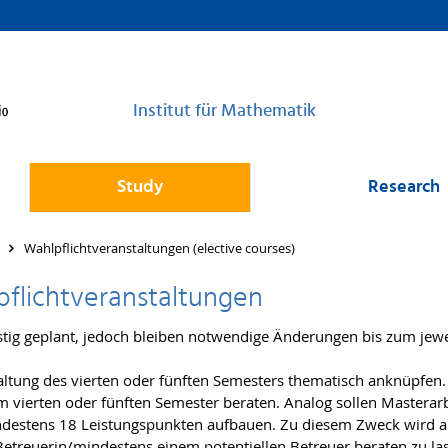
Institut für Mathematik
Study
Research
Wahlpflichtveranstaltungen (elective courses)
pflichtveranstaltungen
stig geplant, jedoch bleiben notwendige Änderungen bis zum jew
altung des vierten oder fünften Semesters thematisch anknüpfen. 
m vierten oder fünften Semester beraten. Analog sollen Masterarb
stens 18 Leistungspunkten aufbauen. Zu diesem Zweck wird an
etreuerin/mindestens einem potentiellen Betreuer beraten zu la