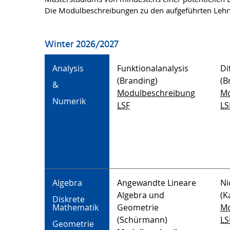
Die Modulbeschreibungen zu den aufgeführten Lehrv
Winter 2026/2027
Analysis
Funktionalanalysis
Di
(Branding)
(B
&
Modulbeschreibung
Mo
Numerik
LSF
LS
Algebra
Angewandte Lineare
Ni
Algebra und
(K
Diskrete
Mathematik
Geometrie
Mo
(Schürmann)
LS
Geometrie