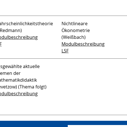
hrscheinlichkeitstheorie
Nichtlineare
(Redmann)
Ökonometrie
dulbeschreibung
(Weißbach)
F
Modulbeschreibung
LSF
sgewählte aktuelle
emen der
thematikdidaktik
evetzow) (Thema folgt)
dulbeschreibung