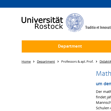
Department
Home
Department
Professors & apl. Prof.
Didakti
Math
um den 
Der math
findet j
Mannscha
Schulen 