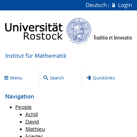
Deutsch
Login
Institut für Mathematik
Menu
Search
Quicklinks
Navigation
People
Achill
David
Mathieu
Frieder