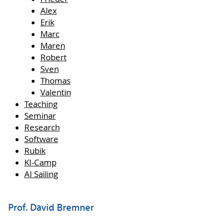
Alex
Erik
Marc
Maren
Robert
Sven
Thomas
Valentin
Teaching
Seminar
Research
Software
Rubik
KI-Camp
AI Sailing
Prof. David Bremner