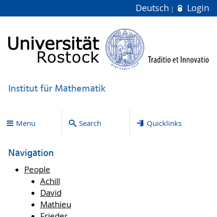
Deutsch
Login
Institut für Mathematik
Menu
Search
Quicklinks
Navigation
People
Achill
David
Mathieu
Frieder