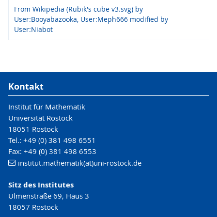
From Wikipedia (Rubik's cube v3.svg) by
User:Booyabazooka, User:Meph666 modified by
User:Niabot
Kontakt
Institut für Mathematik
Universität Rostock
18051 Rostock
Tel.: +49 (0) 381 498 6551
Fax: +49 (0) 381 498 6553
institut.mathematik(at)uni-rostock.de
Sitz des Institutes
Ulmenstraße 69, Haus 3
18057 Rostock