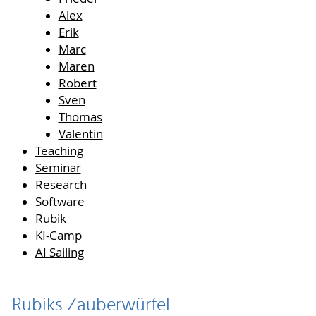
Alex
Erik
Marc
Maren
Robert
Sven
Thomas
Valentin
Teaching
Seminar
Research
Software
Rubik
KI-Camp
AI Sailing
Rubiks Zauberwürfel