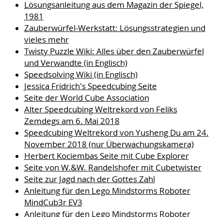
Lösungsanleitung aus dem Magazin der Spiegel,
1981
Zauberwürfel-Werkstatt: Lösungsstrategien und
vieles mehr
Twisty Puzzle Wiki: Alles über den Zauberwürfel
und Verwandte (in Englisch)
Speedsolving Wiki (in Englisch)
Jessica Fridrich's Speedcubing Seite
Seite der World Cube Association
Alter Speedcubing Weltrekord von Feliks
Zemdegs am 6. Mai 2018
Speedcubing Weltrekord von Yusheng Du am 24.
November 2018 (nur Überwachungskamera)
Herbert Kociembas Seite mit Cube Explorer
Seite von W.&W. Randelshofer mit Cubetwister
Seite zur Jagd nach der Gottes Zahl
Anleitung für den Lego Mindstorms Roboter
MindCub3r EV3
Anleitung für den Lego Mindstorms Roboter