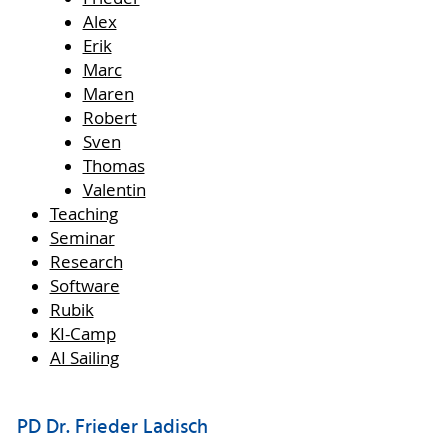
Alex
Erik
Marc
Maren
Robert
Sven
Thomas
Valentin
Teaching
Seminar
Research
Software
Rubik
KI-Camp
AI Sailing
PD Dr. Frieder Ladisch