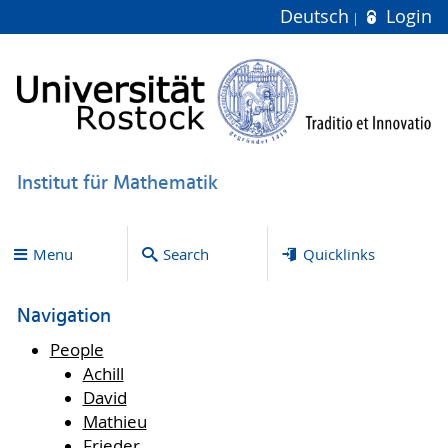
Deutsch
Login
Institut für Mathematik
Menu
Search
Quicklinks
Navigation
People
Achill
David
Mathieu
Frieder